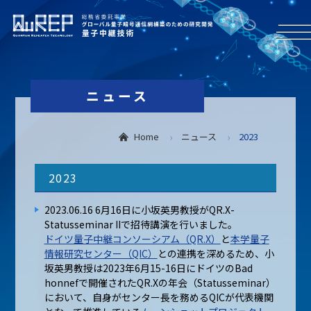
ニュース
Home
ニュース
2023
2023
2023.06.16 6月16日に小坂英男教授がQR.X-
Statusseminar IIで招待講演を行いました。
ドイツ量子中継コンソーシアム（QR.X）
と
本学量子
情報研究センター（QIC）
との連携を深めるため、小
坂英男教授は2023年6月15-16日にドイツのBad
honnefで開催されたQR.Xの年会（Statusseminar）
において、自身がセンター長を務めるQICが代表機関